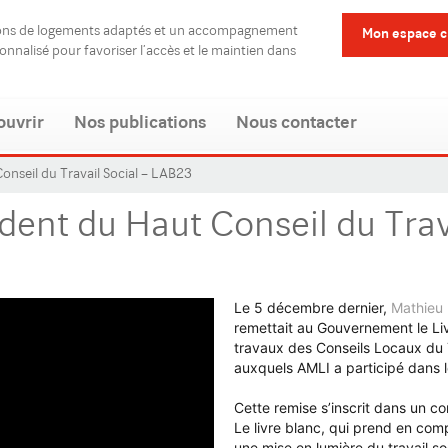
ions de logements adaptés et un accompagnement
Mon espace c
sonnalisé pour favoriser l’accès et le maintien dans
ouvrir
Nos publications
Nous contacter
onseil du Travail Social – LAB23
dent du Haut Conseil du Trav
Le 5 décembre dernier,
Mathieu 
remettait au Gouvernement le Liv
travaux des Conseils Locaux du 
auxquels AMLI a participé dans 
Cette remise s’inscrit dans un co
Le livre blanc, qui prend en com
une mise en lumière du travail soc