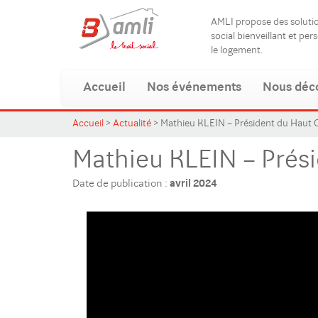
AMLI propose des solut
social bienveillant et per
le logement.
Accueil
Nos événements
Nous déc
Accueil
>
Actualité
>
Mathieu KLEIN – Président du Haut C
Mathieu KLEIN – Prési
Date de publication :
avril 2024