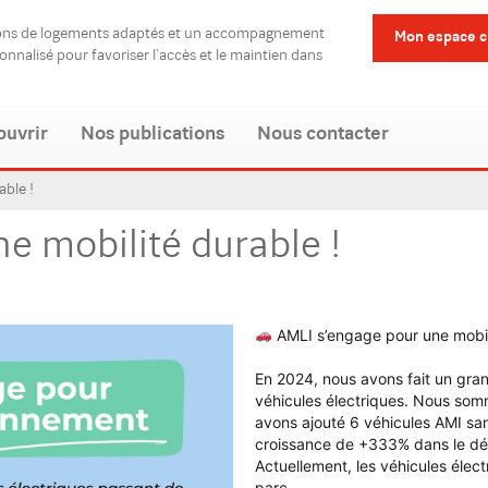
ions de logements adaptés et un accompagnement
Mon espace c
sonnalisé pour favoriser l’accès et le maintien dans
ouvrir
Nos publications
Nous contacter
able !
e mobilité durable !
AMLI s’engage pour une mobili
En 2024, nous avons fait un gra
véhicules électriques. Nous somm
avons ajouté 6 véhicules AMI sa
croissance de +333% dans le dév
Actuellement, les véhicules élec
parc.