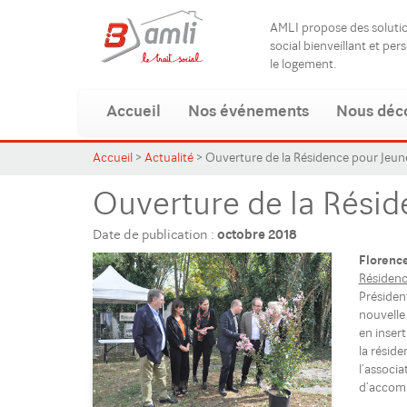
AMLI propose des solut
social bienveillant et per
le logement.
Accueil
Nos événements
Nous déc
Accueil
>
Actualité
>
Ouverture de la Résidence pour Jeune
Ouverture de la Résid
Date de publication :
octobre 2018
Florence
Résidenc
Présiden
nouvelle
en inser
la résid
l’associ
d’accomp