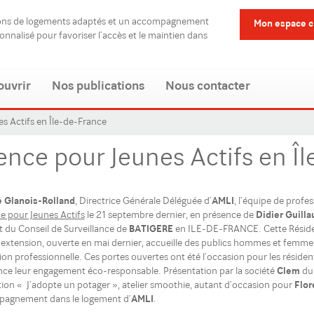
ions de logements adaptés et un accompagnement
Mon espace c
sonnalisé pour favoriser l’accès et le maintien dans
ouvrir
Nos publications
Nous contacter
s Actifs en Île-de-France
ence pour Jeunes Actifs en Î
 Glanois-Rolland
, Directrice Générale Déléguée d’
AMLI
, l’équipe de profes
e pour Jeunes Actifs
le 21 septembre dernier, en présence de
Didier Guill
t du Conseil de Surveillance de
BATIGERE
en ILE-DE-FRANCE. Cette Réside
 extension, ouverte en mai dernier, accueille des publics hommes et femmes
tion professionnelle. Ces portes ouvertes ont été l’occasion pour les réside
ence leur engagement éco-responsable. Présentation par la société
Clem
du 
ation « J’adopte un potager », atelier smoothie, autant d’occasion pour
Flor
agnement dans le logement d’
AMLI
.