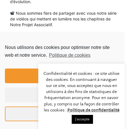
d’évolution.
Nous sommes fiers de partager avec vous notre série
de vidéos qui mettent en lumière nos les chapitres de
Notre Projet Associatif.
Depuis 1965, notre mission : rendre le logement
accessible et apporter le soutien nécessaire à ceux qui se
Nous utilisons des cookies pour optimiser notre site
trouvent en situation de vulnérabilité. Avec plus de 320
collaborateurs, nous travaillons sur 4 régions et 5
web et notre service.
Politique de cookies
domaines d’activités pour accompagner 15 000
personnes vers et dans le logement.
Confidentialité et cookies : ce site utilise
Tout accepter
des cookies. En continuant à naviguer
sur ce site, vous acceptez que nous en
utilisions à des fins de statistiques de
Rejoignez AMLI sur les réseaux sociaux et suivez toute
Tout refuser
l’actualité
fréquentation anonyme. Pour en savoir
plus, y compris sur la façon de contrôler
les cookies :
Politique de confidentialité
Préférences
J'accepte