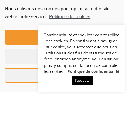
nécessité de prendre en charge toutes
les
#vulnérabilités
, les équipes d’
AMLI
sont présentes à
Nous utilisons des cookies pour optimiser notre site
chaque étape des parcours de vie des personnes
web et notre service.
Politique de cookies
accompagnées. Attachée à une de ses missions de
garantir la
#mixité
et l’
#intégration
de chacune et chacun,
AMLI a voulu que ces deux résidences aux projets
sociaux différents cohabitent en pleine complémentarité.
Confidentialité et cookies : ce site utilise
Tout accepter
des cookies. En continuant à naviguer
sur ce site, vous acceptez que nous en
Une Résidence Sociale et une Résidence Étudiante
utilisions à des fins de statistiques de
Tout refuser
mitoyennes pour favoriser la
#diversité
et l’
#inclusion
par
fréquentation anonyme. Pour en savoir
le
#logement
et l’
#accompagnement
!
plus, y compris sur la façon de contrôler
les cookies :
Politique de confidentialité
Préférences
J'accepte