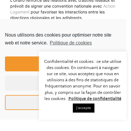
L’Unafo renforce ses relations avec d’autres réseaux et
prévoit de signer une convention nationale avec
Action
Logement
pour favoriser les interactions entre les
directions régionales et les adhérents.
Ce partenariat permettra de répondre aux besoins des
publics concernés, y compris les alternants et les
Nous utilisons des cookies pour optimiser notre site
saisonniers.
web et notre service.
Politique de cookies
Nous vous invitons à prendre connaissance de cet
article ci-joint, bonne lecture !
Confidentialité et cookies : ce site utilise
Tout accepter
des cookies. En continuant à naviguer
sur ce site, vous acceptez que nous en
utilisions à des fins de statistiques de
Rejoignez AMLI sur les réseaux sociaux et suivez toute
Tout refuser
l’actualité
fréquentation anonyme. Pour en savoir
plus, y compris sur la façon de contrôler
les cookies :
Politique de confidentialité
Préférences
J'accepte